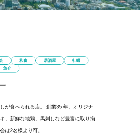
会
和食
居酒屋
牡蠣
魚介
一
が食べられる店。 創業35 年、オリジナ
キ、新鮮な地鶏、馬刺しなど豊富に取り揃
会は2名様より可。