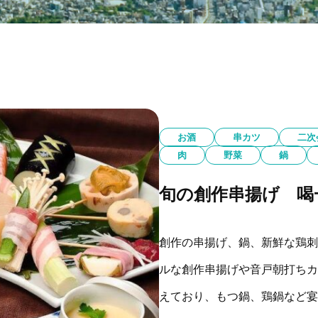
お酒
串カツ
二次
肉
野菜
鍋
旬の創作串揚げ 喝
創作の串揚げ、鍋、新鮮な鶏刺し
ルな創作串揚げや音戸朝打ちカ
えており、もつ鍋、鶏鍋など宴