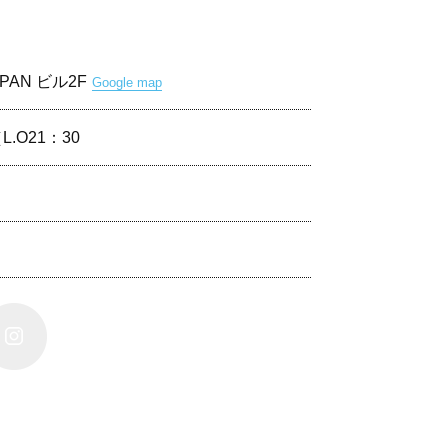
 PAN ビル2F
Google map
L.O21：30