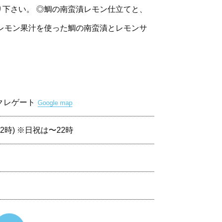
下さい。 ◎鯛の南蛮漬レモン仕立てと、
レモン果汁を使った鯛の南蛮漬とレモンサ
8クレゲート
Google map
22時) ※日祝は〜22時