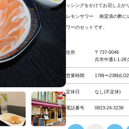
ッシングをかけてお召し上がり
レモンサワー 南蛮漬の酢に
ワーのセットです。
住所
〒737-0046
呉市中通1-1-2
営業時間
17時〜23時(LO
定休⽇
なし(不定休)
電話番号
0823-24-3238