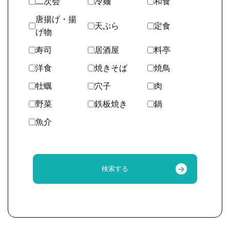
二次会
冷麺
和食
唐揚げ・揚
天ぷら
定食
げ物
寿司
居酒屋
料亭
洋食
焼きそば
焼鳥
牡蠣
穴子
肉
野菜
鉄板焼き
鍋
魚介
検索する